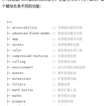
个模块负责不同的功能：
src
├─ 
accessibility
        // 无障碍功能的实现
├─ 
advanced
-
blend
-
modes
 // 高级混合模式功能
├─ 
app
                  // 应用程序相关内容
├─ 
assets
               // 资源管理和加载
├─ 
color
                // 颜色相关实用工具
├─ 
compressed
-
textures
  // 压缩纹理处理
├─ 
culling
              // 剪枝相关功能
├─ 
environment
          // 运行环境检测和适配
├─ 
events
               // 事件管理系统
├─ 
extensions
           // 扩展管理功能
├─ 
filters
              // 图像滤镜
├─ 
math
-
extras
          // 数学扩展工具
├─ 
maths
                // 数学相关功能
├─ 
prepare
              // 资源预处理