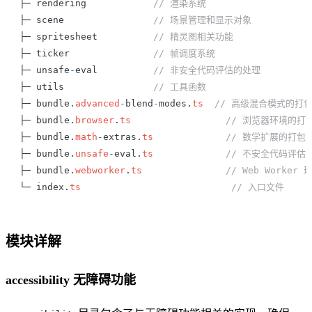
├─ 
rendering
            // 渲染系统
├─ 
scene
                // 场景管理和显示对象
├─ 
spritesheet
          // 精灵图相关功能
├─ 
ticker
               // 帧调度系统
├─ 
unsafe
-
eval
          // 非安全代码评估的处理
├─ 
utils
                // 工具函数
├─ 
bundle
.
advanced
-
blend
-
modes
.
ts
  // 高级混合模式的打
├─ 
bundle
.
browser
.
ts
                 // 浏览器环境的
├─ 
bundle
.
math
-
extras
.
ts
             // 数学扩展的打包
├─ 
bundle
.
unsafe
-
eval
.
ts
             // 不安全代码评
├─ 
bundle
.
webworker
.
ts
               // Web Worke
└─ 
index
.
ts
                           // 入口文件
模块详解
accessibility 无障碍功能