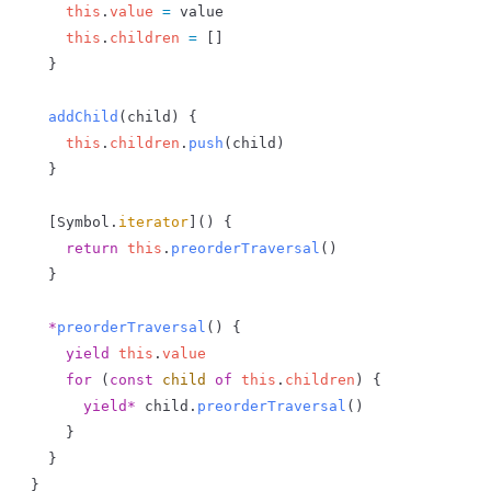
    this
.
value
 =
 value
    this
.
children
 =
 []
  }
  addChild
(
child
) {
    this
.
children
.
push
(
child
)
  }
  [
Symbol
.
iterator
]() {
    return
 this
.
preorderTraversal
()
  }
  *
preorderTraversal
() {
    yield
 this
.
value
    for
 (
const
 child
 of
 this
.
children
) {
      yield*
 child
.
preorderTraversal
()
    }
  }
}