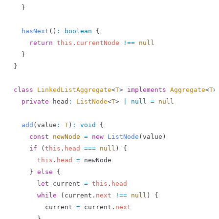
  }
  hasNext
()
:
 boolean
 {
    return
 this
.
currentNode
 !==
 null
  }
}
class
 LinkedListAggregate
<
T
> 
implements
 Aggregate
<
T
>
  private
 head
:
 ListNode
<
T
> 
|
 null
 =
 null
  add
(
value
:
 T
)
:
 void
 {
    const
 newNode
 =
 new
 ListNode
(
value
)
    if
 (
this
.
head
 ===
 null
) {
      this
.
head
 =
 newNode
    } 
else
 {
      let
 current
 =
 this
.
head
      while
 (
current
.
next
 !==
 null
) {
        current
 =
 current
.
next
      }