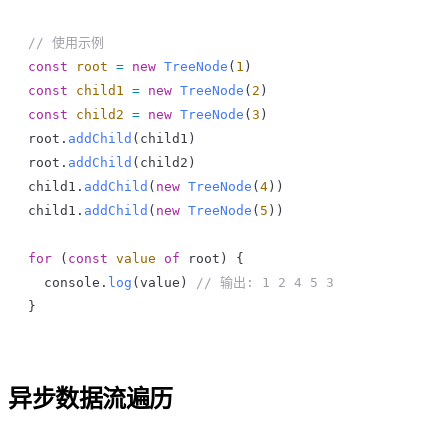
// 使用示例
const
 root
 =
 new
 TreeNode
(
1
)
const
 child1
 =
 new
 TreeNode
(
2
)
const
 child2
 =
 new
 TreeNode
(
3
)
root
.
addChild
(
child1
)
root
.
addChild
(
child2
)
child1
.
addChild
(
new
 TreeNode
(
4
))
child1
.
addChild
(
new
 TreeNode
(
5
))
for
 (
const
 value
 of
 root
) {
  console
.
log
(
value
) 
// 输出: 1 2 4 5 3
}
异步数据流遍历