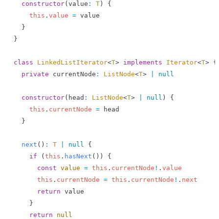
  constructor
(
value
:
 T
) {
    this
.
value
 =
 value
  }
}
class
 LinkedListIterator
<
T
> 
implements
 Iterator
<
T
> {
  private
 currentNode
:
 ListNode
<
T
> 
|
 null
  constructor
(
head
:
 ListNode
<
T
> 
|
 null
) {
    this
.
currentNode
 =
 head
  }
  next
()
:
 T
 |
 null
 {
    if
 (
this
.
hasNext
()) {
      const
 value
 =
 this
.
currentNode
!
.
value
      this
.
currentNode
 =
 this
.
currentNode
!
.
next
      return
 value
    }
    return
 null