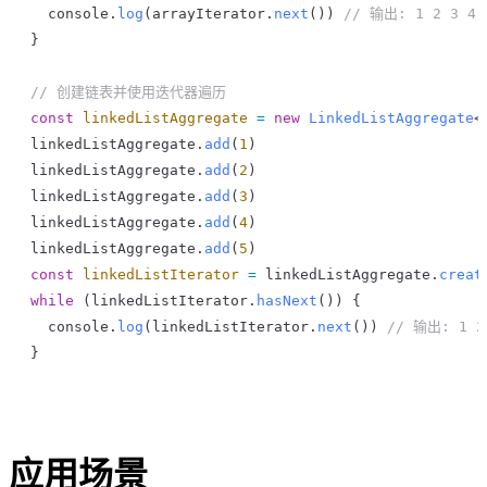
  console
.
log
(
arrayIterator
.
next
()) 
// 输出: 1 2 3 4 
}
// 创建链表并使用迭代器遍历
const
 linkedListAggregate
 =
 new
 LinkedListAggregate
<
linkedListAggregate
.
add
(
1
)
linkedListAggregate
.
add
(
2
)
linkedListAggregate
.
add
(
3
)
linkedListAggregate
.
add
(
4
)
linkedListAggregate
.
add
(
5
)
const
 linkedListIterator
 =
 linkedListAggregate
.
creat
while
 (
linkedListIterator
.
hasNext
()) {
  console
.
log
(
linkedListIterator
.
next
()) 
// 输出: 1 2
}
应用场景