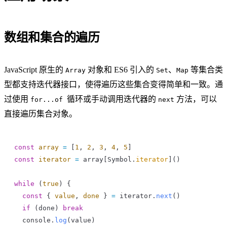
数组和集合的遍历
JavaScript 原生的
对象和 ES6 引入的
、
等集合类
Array
Set
Map
型都支持迭代器接口，使得遍历这些集合变得简单和一致。通
过使用
循环或手动调用迭代器的
方法，可以
for...of
next
直接遍历集合对象。
const
 array
 =
 [
1
, 
2
, 
3
, 
4
, 
5
]
const
 iterator
 =
 array
[
Symbol
.
iterator
]()
while
 (
true
) {
  const
 { 
value
, 
done
 } 
=
 iterator
.
next
()
  if
 (
done
) 
break
  console
.
log
(
value
)