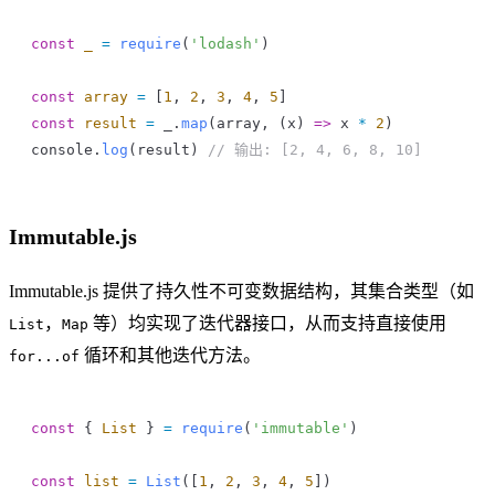
const
 _
 =
 require
(
'lodash'
)
const
 array
 =
 [
1
, 
2
, 
3
, 
4
, 
5
]
const
 result
 =
 _
.
map
(
array
, (
x
) 
=>
 x
 *
 2
)
console
.
log
(
result
) 
// 输出: [2, 4, 6, 8, 10]
Immutable.js
Immutable.js 提供了持久性不可变数据结构，其集合类型（如
，
等）均实现了迭代器接口，从而支持直接使用
List
Map
循环和其他迭代方法。
for...of
const
 { 
List
 } 
=
 require
(
'immutable'
)
const
 list
 =
 List
([
1
, 
2
, 
3
, 
4
, 
5
])