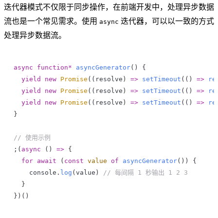
迭代器模式不仅限于同步操作，在前端开发中，处理异步数据
流也是一个常见需求。使用
迭代器，可以以一致的方式
async
处理异步数据流。
async
 function*
 asyncGenerator
() {
  yield
 new
 Promise
((
resolve
) 
=>
 setTimeout
(() 
=>
 re
  yield
 new
 Promise
((
resolve
) 
=>
 setTimeout
(() 
=>
 re
  yield
 new
 Promise
((
resolve
) 
=>
 setTimeout
(() 
=>
 re
}
// 使用示例
;(
async
 () 
=>
 {
  for
 await
 (
const
 value
 of
 asyncGenerator
()) {
    console
.
log
(
value
) 
// 每间隔 1 秒输出 1 2 3
  }
})()