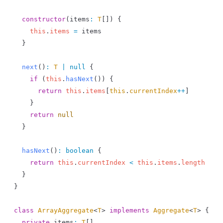
  constructor
(
items
:
 T
[]) {
    this
.
items
 =
 items
  }
  next
()
:
 T
 |
 null
 {
    if
 (
this
.
hasNext
()) {
      return
 this
.
items
[
this
.
currentIndex
++
]
    }
    return
 null
  }
  hasNext
()
:
 boolean
 {
    return
 this
.
currentIndex
 <
 this
.
items
.
length
  }
}
class
 ArrayAggregate
<
T
> 
implements
 Aggregate
<
T
> {
  private
 items
:
 T
[]