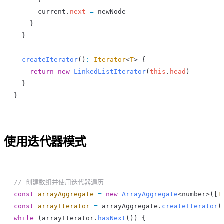
      current
.
next
 =
 newNode
    }
  }
  createIterator
()
:
 Iterator
<
T
> {
    return
 new
 LinkedListIterator
(
this
.
head
)
  }
}
使用迭代器模式
// 创建数组并使用迭代器遍历
const
 arrayAggregate
 =
 new
 ArrayAggregate
<
number
>([
1
const
 arrayIterator
 =
 arrayAggregate
.
createIterator
(
while
 (
arrayIterator
.
hasNext
()) {