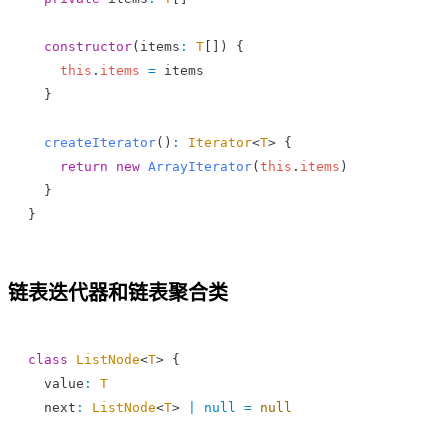
  constructor
(
items
:
 T
[]) {
    this
.
items
 =
 items
  }
  createIterator
()
:
 Iterator
<
T
> {
    return
 new
 ArrayIterator
(
this
.
items
)
  }
}
链表迭代器和链表聚合类
class
 ListNode
<
T
> {
  value
:
 T
  next
:
 ListNode
<
T
> 
|
 null
 =
 null