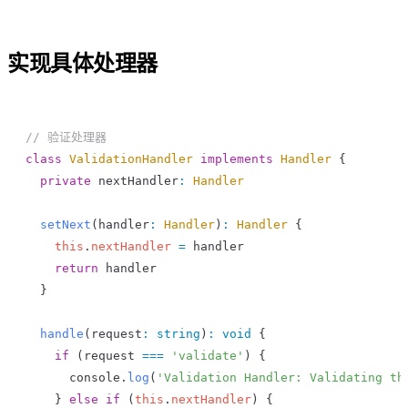
实现具体处理器
// 验证处理器
class
 ValidationHandler
 implements
 Handler
 {
  private
 nextHandler
:
 Handler
  setNext
(
handler
:
 Handler
)
:
 Handler
 {
    this
.
nextHandler
 =
 handler
    return
 handler
  }
  handle
(
request
:
 string
)
:
 void
 {
    if
 (
request
 ===
 'validate'
) {
      console
.
log
(
'Validation Handler: Validating th
    } 
else
 if
 (
this
.
nextHandler
) {