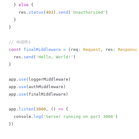
  } 
else
 {
    res
.
status
(
403
).
send
(
'Unauthorized'
)
  }
}
// 中间件3
const
 finalMiddleware
 =
 (
req
:
 Request
, 
res
:
 Response
  res
.
send
(
'Hello, World!'
)
}
app
.
use
(
loggerMiddleware
)
app
.
use
(
authMiddleware
)
app
.
use
(
finalMiddleware
)
app
.
listen
(
3000
, () 
=>
 {
  console
.
log
(
'Server running on port 3000'
)
})