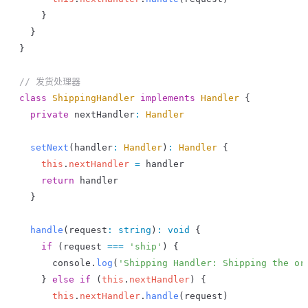
    }
  }
}
// 发货处理器
class
 ShippingHandler
 implements
 Handler
 {
  private
 nextHandler
:
 Handler
  setNext
(
handler
:
 Handler
)
:
 Handler
 {
    this
.
nextHandler
 =
 handler
    return
 handler
  }
  handle
(
request
:
 string
)
:
 void
 {
    if
 (
request
 ===
 'ship'
) {
      console
.
log
(
'Shipping Handler: Shipping the or
    } 
else
 if
 (
this
.
nextHandler
) {
      this
.
nextHandler
.
handle
(
request
)