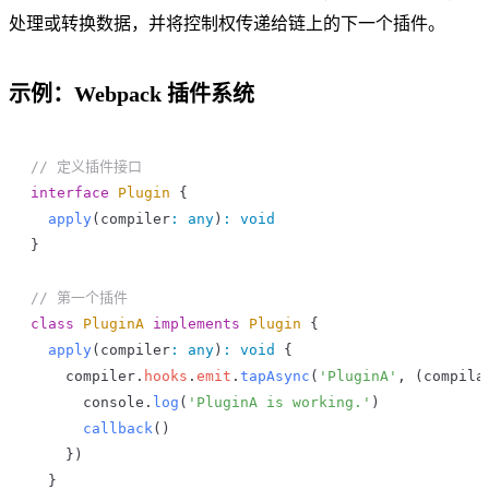
处理或转换数据，并将控制权传递给链上的下一个插件。
示例：Webpack 插件系统
// 定义插件接口
interface
 Plugin
 {
  apply
(
compiler
:
 any
)
:
 void
}
// 第一个插件
class
 PluginA
 implements
 Plugin
 {
  apply
(
compiler
:
 any
)
:
 void
 {
    compiler
.
hooks
.
emit
.
tapAsync
(
'PluginA'
, (
compila
      console
.
log
(
'PluginA is working.'
)
      callback
()
    })
  }