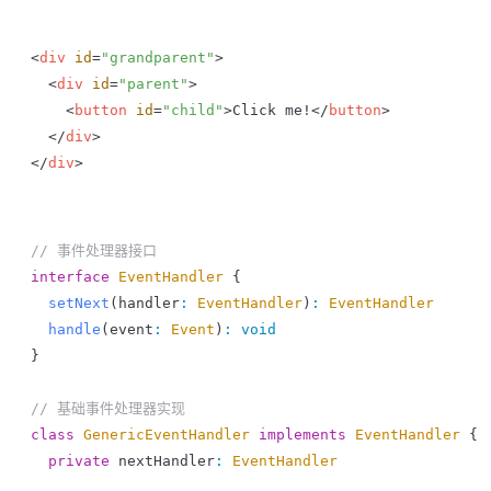
<
div
 id
=
"grandparent"
>
  <
div
 id
=
"parent"
>
    <
button
 id
=
"child"
>Click me!</
button
>
  </
div
>
</
div
>
// 事件处理器接口
interface
 EventHandler
 {
  setNext
(
handler
:
 EventHandler
)
:
 EventHandler
  handle
(
event
:
 Event
)
:
 void
}
// 基础事件处理器实现
class
 GenericEventHandler
 implements
 EventHandler
 {
  private
 nextHandler
:
 EventHandler