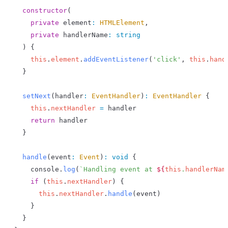
  constructor
(
    private
 element
:
 HTMLElement
,
    private
 handlerName
:
 string
  ) {
    this
.
element
.
addEventListener
(
'click'
, 
this
.
hand
  }
  setNext
(
handler
:
 EventHandler
)
:
 EventHandler
 {
    this
.
nextHandler
 =
 handler
    return
 handler
  }
  handle
(
event
:
 Event
)
:
 void
 {
    console
.
log
(
`Handling event at 
${
this
.
handlerNam
    if
 (
this
.
nextHandler
) {
      this
.
nextHandler
.
handle
(
event
)
    }
  }