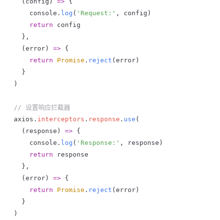
  (
config
) 
=>
 {
    console
.
log
(
'Request:'
, 
config
)
    return
 config
  },
  (
error
) 
=>
 {
    return
 Promise
.
reject
(
error
)
  }
)
// 设置响应拦截器
axios
.
interceptors
.
response
.
use
(
  (
response
) 
=>
 {
    console
.
log
(
'Response:'
, 
response
)
    return
 response
  },
  (
error
) 
=>
 {
    return
 Promise
.
reject
(
error
)
  }
)