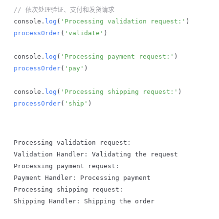
// 依次处理验证、支付和发货请求
console
.
log
(
'Processing validation request:'
)
processOrder
(
'validate'
)
console
.
log
(
'Processing payment request:'
)
processOrder
(
'pay'
)
console
.
log
(
'Processing shipping request:'
)
processOrder
(
'ship'
)
Processing
 validation
 request
:
Validation
 Handler
: 
Validating
 the
 request
Processing
 payment
 request
:
Payment
 Handler
: 
Processing
 payment
Processing
 shipping
 request
:
Shipping
 Handler
: 
Shipping
 the
 order