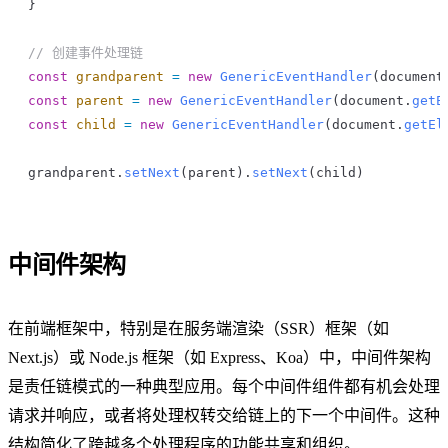
}
// 创建事件处理链
const
 grandparent
 =
 new
 GenericEventHandler
(
document
const
 parent
 =
 new
 GenericEventHandler
(
document
.
getE
const
 child
 =
 new
 GenericEventHandler
(
document
.
getEl
grandparent
.
setNext
(
parent
).
setNext
(
child
)
中间件架构
在前端框架中，特别是在服务端渲染（SSR）框架（如
Next.js）或 Node.js 框架（如 Express、Koa）中，中间件架构
是责任链模式的一种典型应用。每个中间件组件都有机会处理
请求并响应，或者将处理权转交给链上的下一个中间件。这种
结构简化了跨越多个处理程序的功能共享和组织。