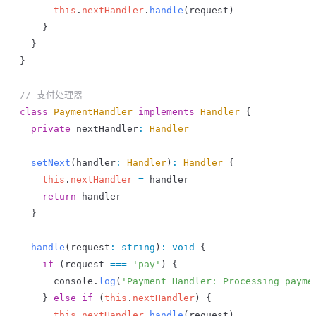
      this
.
nextHandler
.
handle
(
request
)
    }
  }
}
// 支付处理器
class
 PaymentHandler
 implements
 Handler
 {
  private
 nextHandler
:
 Handler
  setNext
(
handler
:
 Handler
)
:
 Handler
 {
    this
.
nextHandler
 =
 handler
    return
 handler
  }
  handle
(
request
:
 string
)
:
 void
 {
    if
 (
request
 ===
 'pay'
) {
      console
.
log
(
'Payment Handler: Processing payme
    } 
else
 if
 (
this
.
nextHandler
) {
      this
.
nextHandler
.
handle
(
request
)