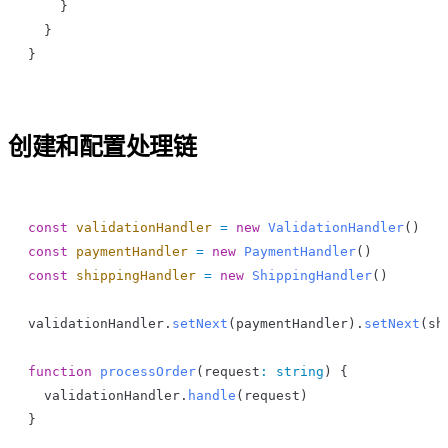
    }
  }
}
创建和配置处理链
const
 validationHandler
 =
 new
 ValidationHandler
()
const
 paymentHandler
 =
 new
 PaymentHandler
()
const
 shippingHandler
 =
 new
 ShippingHandler
()
validationHandler
.
setNext
(
paymentHandler
).
setNext
(
sh
function
 processOrder
(
request
:
 string
) {
  validationHandler
.
handle
(
request
)
}