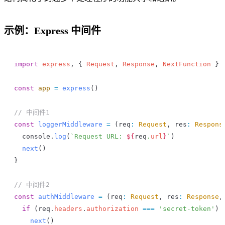
示例：Express 中间件
import
 express
, { 
Request
, 
Response
, 
NextFunction
 } 
const
 app
 =
 express
()
// 中间件1
const
 loggerMiddleware
 =
 (
req
:
 Request
, 
res
:
 Respons
  console
.
log
(
`Request URL: 
${
req
.
url
}
`
)
  next
()
}
// 中间件2
const
 authMiddleware
 =
 (
req
:
 Request
, 
res
:
 Response
,
  if
 (
req
.
headers
.
authorization
 ===
 'secret-token'
) 
    next
()