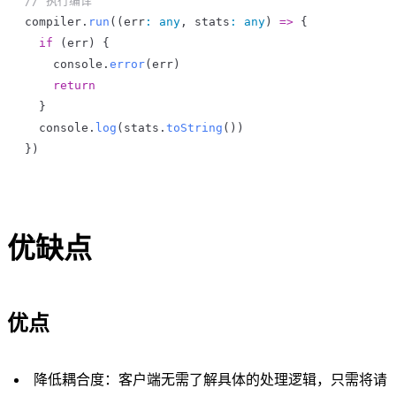
// 执行编译
compiler
.
run
((
err
:
 any
, 
stats
:
 any
) 
=>
 {
  if
 (
err
) {
    console
.
error
(
err
)
    return
  }
  console
.
log
(
stats
.
toString
())
})
优缺点
优点
降低耦合度：客户端无需了解具体的处理逻辑，只需将请