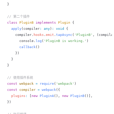
}
// 第二个插件
class
 PluginB
 implements
 Plugin
 {
  apply
(
compiler
:
 any
)
:
 void
 {
    compiler
.
hooks
.
emit
.
tapAsync
(
'PluginB'
, (
compila
      console
.
log
(
'PluginB is working.'
)
      callback
()
    })
  }
}
// 使用插件系统
const
 webpack
 =
 require
(
'webpack'
)
const
 compiler
 =
 webpack
({
  plugins
:
 [
new
 PluginA
(), 
new
 PluginB
()],
})