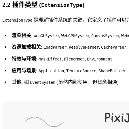
2.2 插件类型 (
)
ExtensionType
是理解插件系统的关键。它定义了插件可以介入 
ExtensionType
渲染相关
:
,
,
,
WebGLSystem
WebGPUSystem
CanvasSystem
Web
资源加载相关
:
,
,
,
LoadParser
ResolveParser
CacheParser
特效与环境
:
,
,
MaskEffect
BlendMode
Environment
应用与场景
:
,
,
Application
TextureSource
ShapeBuilder
其他
: 如
(虽然内部使用，但概念相通)
EventSystem