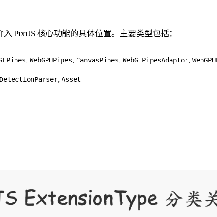
PixiJS 核心功能的具体位置。主要类型包括：
,
,
,
,
GLPipes
WebGPUPipes
CanvasPipes
WebGLPipesAdaptor
WebGPU
,
DetectionParser
Asset