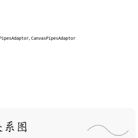
,
PipesAdaptor
CanvasPipesAdaptor