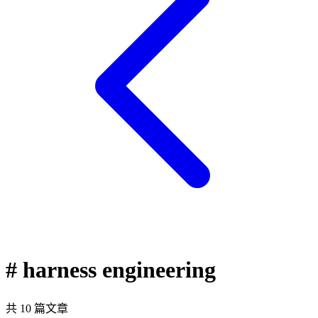
# harness engineering
共 10 篇文章