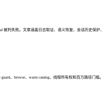
ll，导致 Goal 被判失败。文章涵盖日志取证、语义恢复、会话历史保护、
三层 stale guard、browse、warm catalog、线程所有权和百万路径门槛。