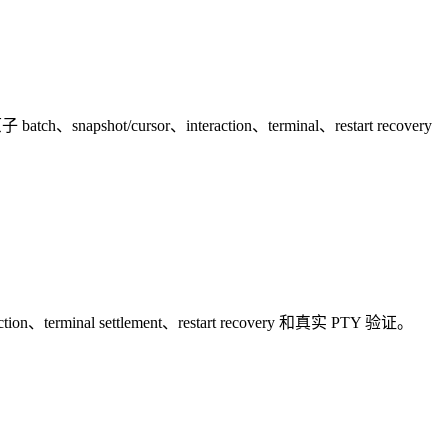
snapshot/cursor、interaction、terminal、restart recovery
on、terminal settlement、restart recovery 和真实 PTY 验证。