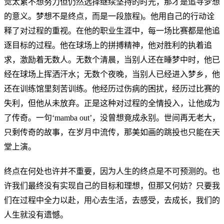
觉太累不想努力但仍然选择继续坚持的时光，那才是追寻梦想
的意义。梦想不是终点，而是一段旅程)。他用自己的行动诠
释了对过程的重视。在他的职业生涯中，每一场比赛都是他追
逐目标的过程。他在球场上的拼搏精神，他对胜利的执着追
求，激励着无数人。无数个清晨，当别人还在睡梦中时，他已
经在球场上挥洒汗水；无数个夜晚，当别人已经进入梦乡，他
还在训练馆里刻苦训练。他经历过伤病的困扰，经历过比赛的
失利，但他从未放弃。正是这种对过程的全情投入，让他成为
了传奇。一句‘mamba out’，没曾想竟成永别。世间再无老大，
只剩传奇的故事，在岁月中流传，那美如画的跳投也只能在天
堂上演。
终点在何处也许并不重要，因为人生的终点是不可预测的。也
许我们最终没有实现自己的目标和理想，但那又何妨？只要我
们在过程中全力以赴，用心去生活，去感受，去成长，我们的
人生就没有遗憾。