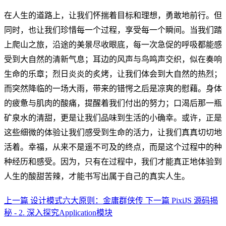
在人生的道路上，让我们怀揣着目标和理想，勇敢地前行。但
同时，也让我们珍惜每一个过程，享受每一个瞬间。当我们踏
上爬山之旅，沿途的美景尽收眼底，每一次急促的呼吸都能感
受到大自然的清新气息；耳边的风声与鸟鸣声交织，似在奏响
生命的乐章；烈日炎炎的炙烤，让我们体会到大自然的热烈；
而突然降临的一场大雨，带来的错愕之后是凉爽的慰藉。身体
的疲惫与肌肉的酸痛，提醒着我们付出的努力；口渴后那一瓶
矿泉水的清甜，更是让我们品味到生活的小确幸。或许，正是
这些细微的体验让我们感受到生命的活力，让我们真真切切地
活着。幸福，从来不是遥不可及的终点，而是这个过程中的种
种经历和感受。因为，只有在过程中，我们才能真正地体验到
人生的酸甜苦辣，才能书写出属于自己的真实人生。
上一篇
设计模式六大原则：金庸群侠传
下一篇
PixiJS 源码揭
秘 - 2. 深入探究Application模块