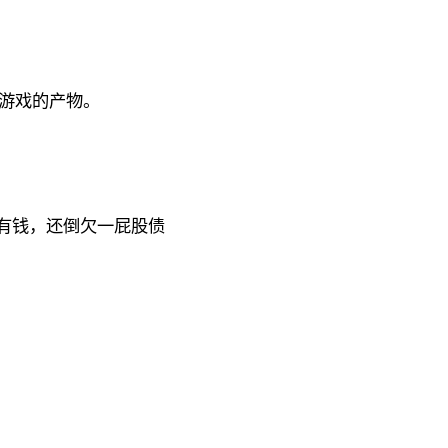
率游戏的产物。
有钱，还倒欠一屁股债