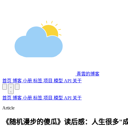
青雲的博客
首页
博客
小册
标签
项目
模型 API
关于
首页
博客
小册
标签
项目
模型 API
关于
Article
《随机漫步的傻瓜》读后感：人生很多"