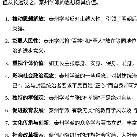
但从长远观之，泰州学派的思想极具价值。
推动思想解放
：泰州学派反对束缚人性，引领了明朝后
束缚。
彰显人民性
：泰州学派将“百姓”和“圣人”放在等同
治的进步意义。
重视个体价值
：如王艮主张尊身、安身、保身、爱身，
影响社会政治观念
：泰州学派的一些理念，对封建统治的
己”，这与封建统治者要求平民百姓“正心”而自身却可
独特的孝悌观
：泰州学派主张的“孝悌”不是绝对盲从
促进教育发展
：泰州学派“有教无类”的教育学风以及
文化传承与创新
：泰州学派的众多学者著书立说，丰
社会改革探索
：像何心隐进行的理想社会实验，为社