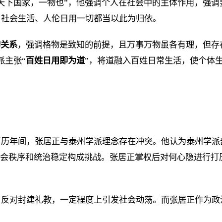
天下国家，一物也”，他强调个人在社会中的主体作用，强
。社会生活、人伦日用一切都当以此为归依。
的关系
，强调格物是致知的前提，且万事万物虽各有理，但存
派主张“
百姓日用即为道
”，将道融入百姓日常生活，使个体
历年间，张居正与泰州学派理念存在冲突。他认为泰州学派
对社会秩序和统治稳定构成挑战。张居正掌权后对何心隐进行
、反对封建礼教，一定程度上引发社会动荡。而张居正作为政