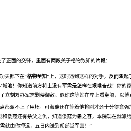
产生了正面的交锋，里面有两段关于格物致知的片段：
功夫都下在“
格物至知
”上，这时遇到这样的对手，反而激起
少城池！你知道前方将士没有军需是怎样在艰难奋战！你的
了立刻筹办军需剿倭御敌。似你这等站在岸上看翻船，以博
一点都派不上了用场。可海瑞还在等着他将刚才还十分得意强
县和倭寇还有杀父之仇，知道倭寇为患之甚，本院现在就派
需就由你押运，五日内送到胡部堂军营！”