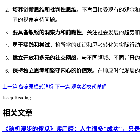
培养创新思维和批判性思维
。不盲目接受现有的观念
同的视角看待问题。
要具备敏锐的洞察力和前瞻性
。关注社会发展的趋势
勇于实践和尝试
。将所学的知识和思考转化为实际行
建立开放和多元的社交网络
。与不同领域、不同背景
保持独立思考和坚守内心的价值观
。在顺应时代发展
上一篇
备忘录模式详解
下一篇
观察者模式详解
Keep Reading
相关文章
《随机漫步的傻瓜》读后感：人生很多"成功"，只