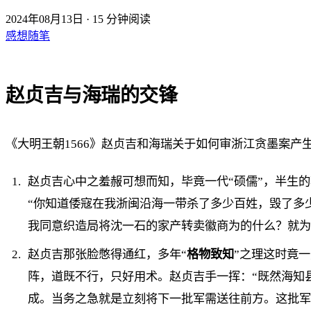
2024年08月13日
·
15 分钟阅读
感想随笔
赵贞吉与海瑞的交锋
《大明王朝1566》赵贞吉和海瑞关于如何审浙江贪墨案
赵贞吉心中之羞赧可想而知，毕竟一代“硕儒”，半生的
“你知道倭寇在我浙闽沿海一带杀了多少百姓，毁了多
我同意织造局将沈一石的家产转卖徽商为的什么？就为
赵贞吉那张脸憋得通红，多年“
格物致知
”之理这时竟
阵，道既不行，只好用术。赵贞吉手一挥：“既然海知
成。当务之急就是立刻将下一批军需送往前方。这批军