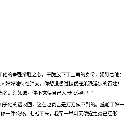
了他的争强辩胜之心，干脆放下了上司的身份，紧盯着他：
家人好好地待在淳安，你想没想过被倭寇杀戮淫掠的百姓！
直名。海知县，你不觉得自己大忠似伪吗？”
加于他的话收回，这在赵贞吉是万万做不到的。尴尬了好一
给你一件公务。七战下来，我军一举剿灭倭寇之势已经形