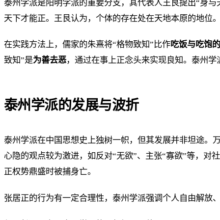
泰州学派是阳明学派的重要分支，其代表人王艮提出“身与
天下才能正。王艮认为，个体的存在处在天地本原的地位
在实践方法上，儒家的朱熹将“格物致知”比作
吃饭与吃饱
致知”是
为善去恶
，通过在事上正念头来实现良知。泰州学
泰州学派的发展与波折
泰州学派在中国思想史上独树一帜，但其发展并非坦途。万
心隐的观点较为激进，如反对“无欲”、主张“寡欲”等，
正权势鼎盛时被捕身亡。
张居正的行为有一定合理性，泰州学派强调个人自由解放