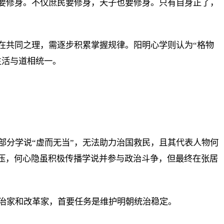
调要修身。不仅庶民要修身，天子也要修身。只有自身正了，
在共同之理，需逐步积累掌握规律。阳明心学则认为“格物
生活与道相统一。
部分学说“虚而无当”，无法助力治国救民，且其代表人物何
打压，何心隐虽积极传播学说并参与政治斗争，但最终在张居
治家和改革家，首要任务是维护明朝统治稳定。