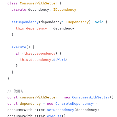
class
 ConsumerWithSetter
 {
  private
 dependency
:
 IDependency
  setDependency
(
dependency
:
 IDependency
)
:
 void
 {
    this
.
dependency
 =
 dependency
  }
  execute
() {
    if
 (
this
.
dependency
) {
      this
.
dependency
.
doWork
()
    }
  }
}
// 使用时
const
 consumerWithSetter
 =
 new
 ConsumerWithSetter
()
const
 dependency
 =
 new
 ConcreteDependency
()
consumerWithSetter
.
setDependency
(
dependency
)
consumerWithSetter
.
execute
()