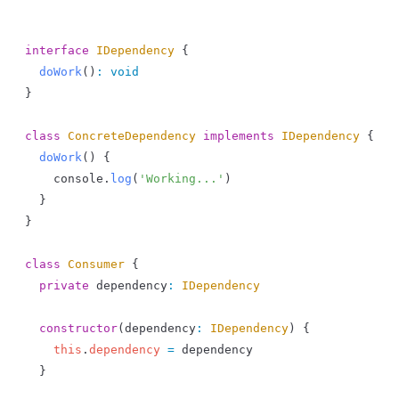
interface
 IDependency
 {
  doWork
()
:
 void
}
class
 ConcreteDependency
 implements
 IDependency
 {
  doWork
() {
    console
.
log
(
'Working...'
)
  }
}
class
 Consumer
 {
  private
 dependency
:
 IDependency
  constructor
(
dependency
:
 IDependency
) {
    this
.
dependency
 =
 dependency
  }