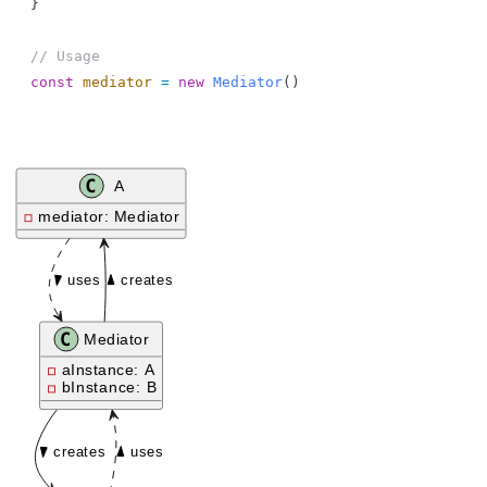
}
// Usage
const
 mediator
 =
 new
 Mediator
()