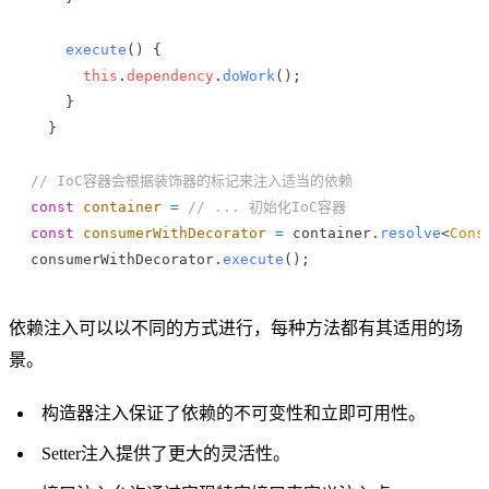
    execute
() {
      this
.
dependency
.
doWork
();
    }
  }
// IoC容器会根据装饰器的标记来注入适当的依赖
const
 container
 =
 // ... 初始化IoC容器
const
 consumerWithDecorator
 =
 container
.
resolve
<
Cons
consumerWithDecorator
.
execute
();
依赖注入可以以不同的方式进行，每种方法都有其适用的场
景。
构造器注入保证了依赖的不可变性和立即可用性。
Setter注入提供了更大的灵活性。