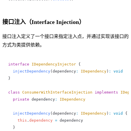
接口注入（Interface Injection）
接口注入定义了一个接口来指定注入点，并通过实现该接口的
方式为类提供依赖。
interface
 IDependencyInjector
 {
  injectDependency
(
dependency
:
 IDependency
)
:
 void
}
class
 ConsumerWithInterfaceInjection
 implements
 IDep
  private
 dependency
:
 IDependency
  injectDependency
(
dependency
:
 IDependency
)
:
 void
 {
    this
.
dependency
 =
 dependency
  }