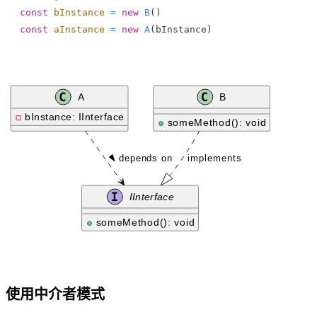
const
 bInstance
 =
 new
 B
()
const
 aInstance
 =
 new
 A
(
bInstance
)
使用中介者模式