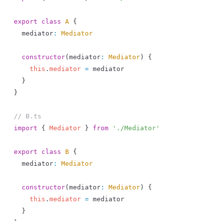
export
 class
 A
 {
  mediator
:
 Mediator
  constructor
(
mediator
:
 Mediator
) {
    this
.
mediator
 =
 mediator
  }
}
// B.ts
import
 { 
Mediator
 } 
from
 './Mediator'
export
 class
 B
 {
  mediator
:
 Mediator
  constructor
(
mediator
:
 Mediator
) {
    this
.
mediator
 =
 mediator
  }