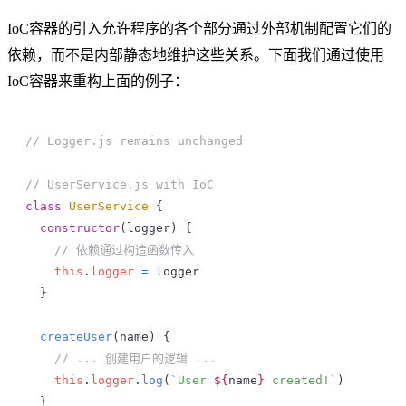
IoC容器的引入允许程序的各个部分通过外部机制配置它们的
依赖，而不是内部静态地维护这些关系。下面我们通过使用
IoC容器来重构上面的例子：
// Logger.js remains unchanged
// UserService.js with IoC
class
 UserService
 {
  constructor
(
logger
) {
    // 依赖通过构造函数传入
    this
.
logger
 =
 logger
  }
  createUser
(
name
) {
    // ... 创建用户的逻辑 ...
    this
.
logger
.
log
(
`User 
${
name
}
 created!`
)
  }