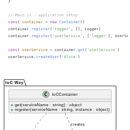
}
// Main.js - application setup
const
 container
 =
 new
 Container
()
container
.
register
(
'logger'
, [], 
Logger
)
container
.
register
(
'userService'
, [
'logger'
], 
UserSe
const
 userService
 =
 container
.
get
(
'userService'
)
userService
.
createUser
(
'Alice'
)