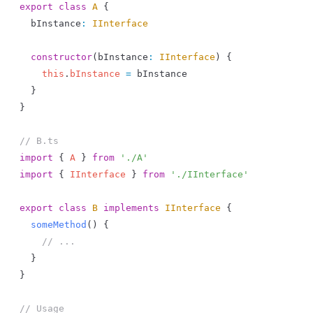
export
 class
 A
 {
  bInstance
:
 IInterface
  constructor
(
bInstance
:
 IInterface
) {
    this
.
bInstance
 =
 bInstance
  }
}
// B.ts
import
 { 
A
 } 
from
 './A'
import
 { 
IInterface
 } 
from
 './IInterface'
export
 class
 B
 implements
 IInterface
 {
  someMethod
() {
    // ...
  }
}
// Usage