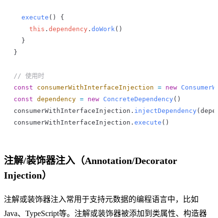
  execute
() {
    this
.
dependency
.
doWork
()
  }
}
// 使用时
const
 consumerWithInterfaceInjection
 =
 new
 ConsumerW
const
 dependency
 =
 new
 ConcreteDependency
()
consumerWithInterfaceInjection
.
injectDependency
(
depe
consumerWithInterfaceInjection
.
execute
()
注解/装饰器注入（Annotation/Decorator
Injection）
注解或装饰器注入常用于支持元数据的编程语言中，比如
Java、TypeScript等。注解或装饰器被添加到类属性、构造器