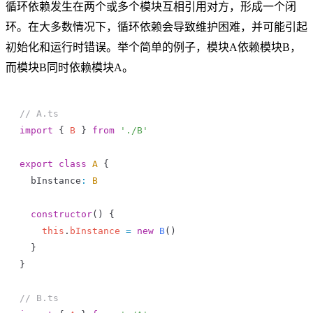
循环依赖发生在两个或多个模块互相引用对方，形成一个闭
环。在大多数情况下，循环依赖会导致维护困难，并可能引起
初始化和运行时错误。举个简单的例子，模块A依赖模块B，
而模块B同时依赖模块A。
// A.ts
import
 { 
B
 } 
from
 './B'
export
 class
 A
 {
  bInstance
:
 B
  constructor
() {
    this
.
bInstance
 =
 new
 B
()
  }
}
// B.ts