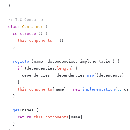
}
// IoC Container
class
 Container
 {
  constructor
() {
    this
.
components
 =
 {}
  }
  register
(
name
, 
dependencies
, 
implementation
) {
    if
 (
dependencies
.
length
) {
      dependencies
 =
 dependencies
.
map
((
dependency
) 
=
    }
    this
.
components
[
name
] 
=
 new
 implementation
(
...
de
  }
  get
(
name
) {
    return
 this
.
components
[
name
]
  }