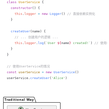
class
 UserService
 {
  constructor
() {
    this
.
logger
 =
 new
 Logger
() 
// 直接依赖实例化
  }
  createUser
(
name
) {
    // ... 创建用户的逻辑 ...
    this
.
logger
.
log
(
`User 
${
name
}
 created!`
) 
// 使用L
  }
}
// 使用UserService的情况
const
 userService
 =
 new
 UserService
()
userService
.
createUser
(
'Alice'
)