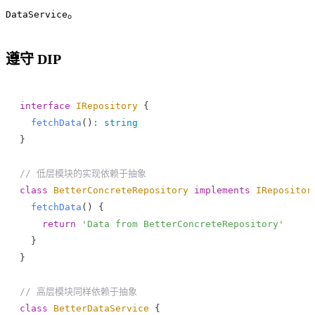
。
DataService
遵守 DIP
interface
 IRepository
 {
  fetchData
()
:
 string
}
// 低层模块的实现依赖于抽象
class
 BetterConcreteRepository
 implements
 IRepositor
  fetchData
() {
    return
 'Data from BetterConcreteRepository'
  }
}
// 高层模块同样依赖于抽象
class
 BetterDataService
 {