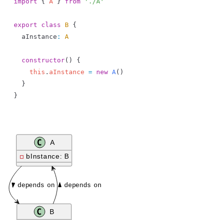
import
 { 
A
 } 
from
 './A'
export
 class
 B
 {
  aInstance
:
 A
  constructor
() {
    this
.
aInstance
 =
 new
 A
()
  }
}