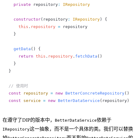
  private
 repository
:
 IRepository
  constructor
(
repository
:
 IRepository
) {
    this
.
repository
 =
 repository
  }
  getData
() {
    return
 this
.
repository
.
fetchData
()
  }
}
// 使用时
const
 repository
 =
 new
 BetterConcreteRepository
()
const
 service
 =
 new
 BetterDataService
(
repository
)
在遵守了DIP的版本中，
依赖于
BetterDataService
这一抽象，而不是一个具体的类。我们可以替换
IRepository
掉
而不影响
的