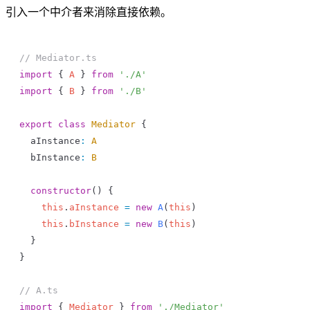
引入一个中介者来消除直接依赖。
// Mediator.ts
import
 { 
A
 } 
from
 './A'
import
 { 
B
 } 
from
 './B'
export
 class
 Mediator
 {
  aInstance
:
 A
  bInstance
:
 B
  constructor
() {
    this
.
aInstance
 =
 new
 A
(
this
)
    this
.
bInstance
 =
 new
 B
(
this
)
  }
}
// A.ts
import
 { 
Mediator
 } 
from
 './Mediator'