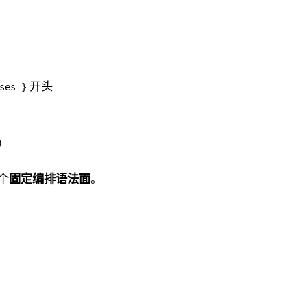
开头
ses }
)
个
固定编排语法面
。