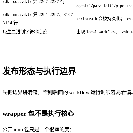
第 2267-2297 行
sdk-tools.d.ts
agent()/parallel()/pipeline
第 2291-2297、3107-
sdk-tools.d.ts
会被持久化；
scriptPath
res
3134 行
原生二进制字符串痕迹
出现
、
local_workflow
TaskSt
发布形态与执行边界
先把边界讲清楚，否则后面的 workflow 运行时很容易看偏
wrapper 包不是执行核心
公开 npm 包只是一个很薄的壳：