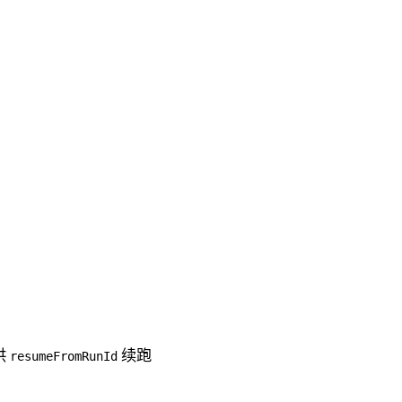
供
续跑
resumeFromRunId