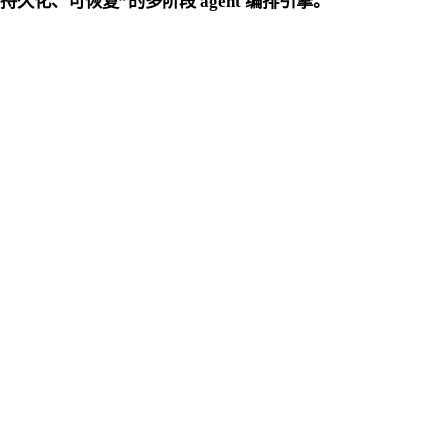
编译、可持久化、可恢复”的多阶段 agent 编排引擎。