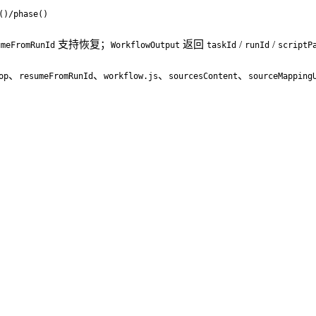
()/phase()
支持恢复；
返回
/
/
umeFromRunId
WorkflowOutput
taskId
runId
scriptP
、
、
、
、
op
resumeFromRunId
workflow.js
sourcesContent
sourceMapping
。