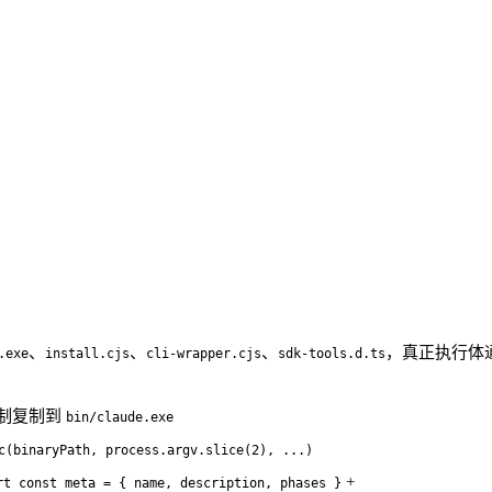
、
、
、
，真正执行体
.exe
install.cjs
cli-wrapper.cjs
sdk-tools.d.ts
二进制复制到
bin/claude.exe
c(binaryPath, process.argv.slice(2), ...)
+
rt const meta = { name, description, phases }