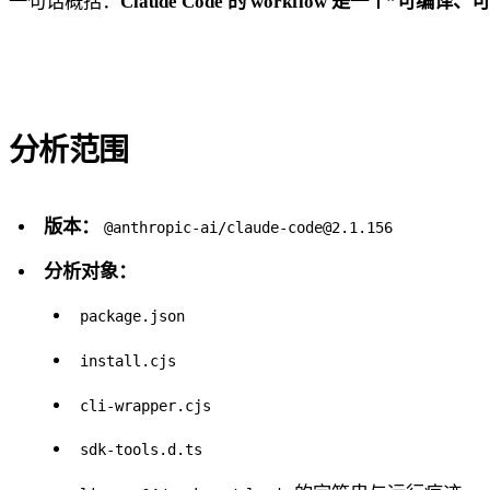
一句话概括：
Claude Code 的 workflow 是一个”可
分析范围
版本：
@anthropic-ai/
claude-code@2.1.156
分析对象：
package.json
install.cjs
cli-wrapper.cjs
sdk-tools.d.ts