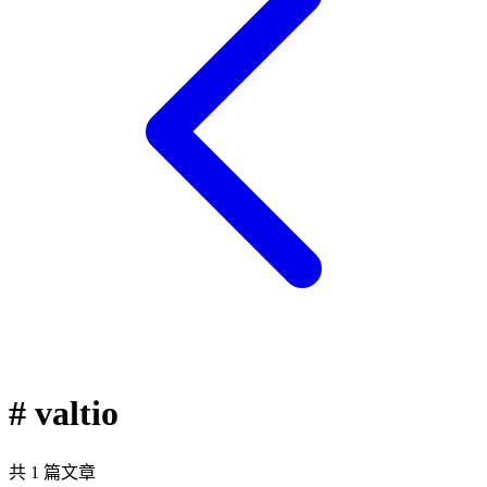
# valtio
共 1 篇文章