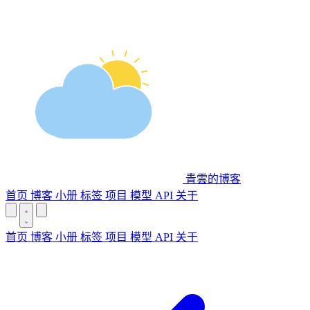
青雲的博客
首页
博客
小册
标签
项目
模型 API
关于
首页
博客
小册
标签
项目
模型 API
关于