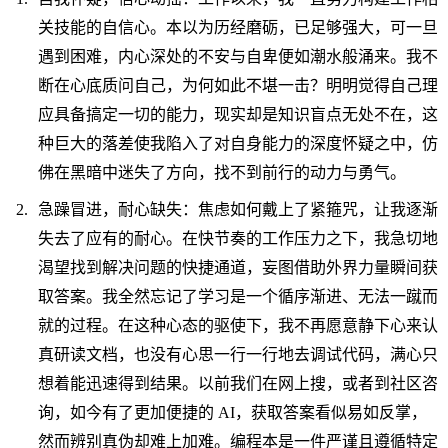
关技能的自信心。本以为历经磨砺，已足够强大，可一旦
遇到困难，内心深处的不安与自卑便如潮水般涌来。我不
断在心底质问自己，为何如此不堪一击？明明觉得自己理
应具备搞定一切的能力，现实却是知识盲点无处不在，这
种巨大的落差使我陷入了对自身能力的深度怀疑之中，仿
佛在黑暗中迷失了方向，找不到前行的动力与勇气。
急躁冒进，耐心缺失：焦虑如何戴上了紧箍咒，让我逐渐
失去了应有的耐心。在快节奏的工作压力之下，我急切地
渴望找到解决问题的快捷通道，妄图借助外界力量瞬间获
取答案。我全然忘记了学习是一个循序渐进、无法一蹴而
就的过程。在这种心态的驱使下，我不再愿意静下心来认
真研读文档，也没有心思一行一行地去调试代码，满心只
想着能迅速得到结果。以前我们在网上搜，或者到社区咨
询，如今有了更加便捷的 AI，获取答案看似易如反掌，
然而辨别真伪却难上加难。编程本是一件严谨且遵循特定